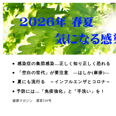
感染症の集団感染…正しく知り正しく恐れる
■
「空白の世代」が要注意 ―はしか(麻疹)―
■
夏にも流行る ～インフルエンザとコロナ～
■
予防には…「免疫強化」と「手洗い」を！
■
健康マガジン 通算516号